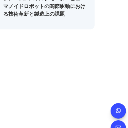
マノイドロボットの関節駆動におけ
る技術革新と製造上の課題
whatsapp
+86
jimmy.ta